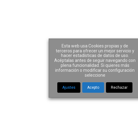
Contacto
Esta web usa Cookies propias y de
terceros para ofrecer un mejor servicio y
hacer estadísticas de datos de uso.
Acéptalas antes de seguir navegando con
plena funcionalidad. Si quieres más
información o modificar su configuración
Home
|
Contacto
seleccione
Ajustes
Acepto
Rechazar
Dirección:
Paseo de la Castellana núm. 121, Esc. Dcha. 4º B,
28046-Madrid (España)