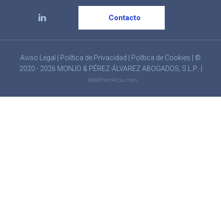
Contacto
Aviso Legal
|
Política de Privacidad
|
Política de Cookies
| ©
2020 - 2026 MONJO & PÉREZ-ÁLVAREZ ABOGADOS, S.L.P.. |
WebPoint4You.com