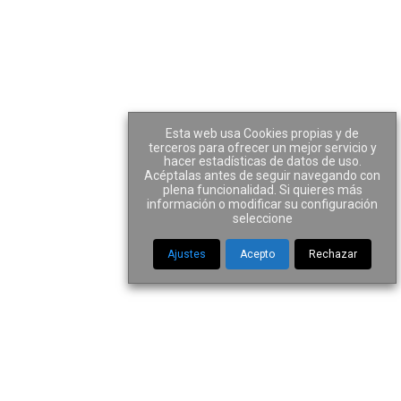
áctica
Equipo
Actualidad
Contacto
 Alvarez Tamés
Esta web usa Cookies propias y de
terceros para ofrecer un mejor servicio y
hacer estadísticas de datos de uso.
Socio
Acéptalas antes de seguir navegando con
plena funcionalidad. Si quieres más
 Universidad Complutense de Madrid. Colegiado en
información o modificar su configuración
ados de Madrid (2000). Especializado en derecho
seleccione
mercantil y concursal.
Ajustes
Acepto
Rechazar
lvarez@mpa-abogados.com
o directo:
+34 91 793 89 66
ellana 121, esc. izda., 4º A, 28046 Madrid