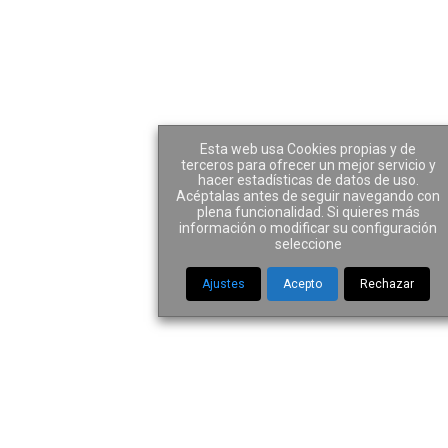
Esta web usa Cookies propias y de
terceros para ofrecer un mejor servicio y
hacer estadísticas de datos de uso.
Adolfo Martínez
Acéptalas antes de seguir navegando con
plena funcionalidad. Si quieres más
información o modificar su configuración
Sanz
seleccione
Ajustes
Acepto
Rechazar
Asesor fiscal y contable
Licenciado en Administración y Dirección de
Empresas por la Universidad Complutense de
Madrid