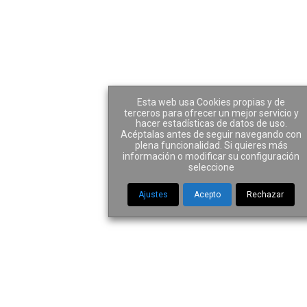
Esta web usa Cookies propias y de
terceros para ofrecer un mejor servicio y
hacer estadísticas de datos de uso.
María Álvarez
Acéptalas antes de seguir navegando con
plena funcionalidad. Si quieres más
información o modificar su configuración
Tamés
seleccione
Ajustes
Acepto
Rechazar
Administración
E-Mail:
malvarez@mpa-abogados.com
Teléfono:
91 417 35 91
Oficina: