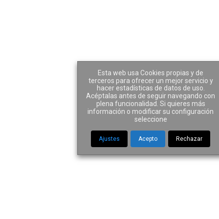
Ley de la Segunda
oportunidad Tag
Esta web usa Cookies propias y de
terceros para ofrecer un mejor servicio y
hacer estadísticas de datos de uso.
Acéptalas antes de seguir navegando con
plena funcionalidad. Si quieres más
información o modificar su configuración
Home
|
Tag "Ley de la Segunda oportunidad"
seleccione
Ajustes
Acepto
Rechazar
Las 5 Claves sobre
la Ley de Segunda
oportunidad