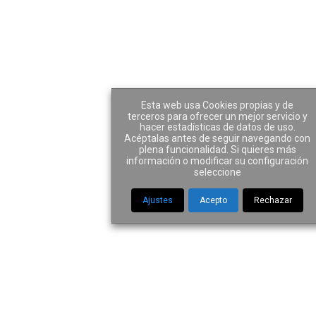
Ley segunda oportunidad
Tag
Esta web usa Cookies propias y de
terceros para ofrecer un mejor servicio y
hacer estadísticas de datos de uso.
Acéptalas antes de seguir navegando con
plena funcionalidad. Si quieres más
información o modificar su configuración
Home
|
Tag "Ley segunda oportunidad"
seleccione
Ajustes
Acepto
Rechazar
Las 5 Claves sobre
la Ley de Segunda
oportunidad