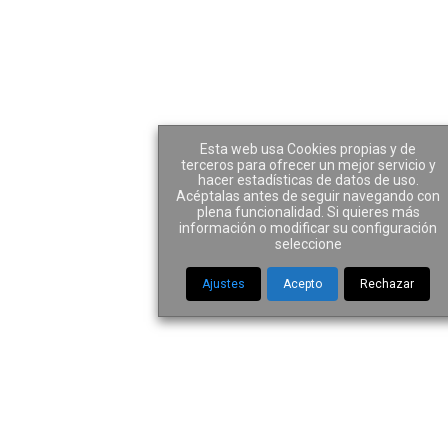
Esta web usa Cookies propias y de
terceros para ofrecer un mejor servicio y
1 MAYO 2020
ARTICULOS CONCURSAL
hacer estadísticas de datos de uso.
Acéptalas antes de seguir navegando con
plena funcionalidad. Si quieres más
Share
información o modificar su configuración
seleccione
La crisis económica
Ajustes
Acepto
Rechazar
generada por el COVID-19:
El Concurso de Acreedores
como solución legal
A nadie escapa ya que la crisis sanitaria generada
por el coronavirus, tendrá una fuerte repercusión en