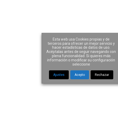
Noticias
Esta web usa Cookies propias y de
terceros para ofrecer un mejor servicio y
hacer estadísticas de datos de uso.
Acéptalas antes de seguir navegando con
plena funcionalidad. Si quieres más
información o modificar su configuración
Home
|
Noticias
seleccione
Ajustes
Acepto
Rechazar
VER TODO
CONCURSAL
INMOBILIARIO
MERCANTIL Y SOCIETARIO
NEGLIGENCIAS MÉDICAS
PROCESAL