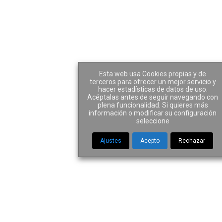
Archive
Esta web usa Cookies propias y de
terceros para ofrecer un mejor servicio y
hacer estadísticas de datos de uso.
Acéptalas antes de seguir navegando con
plena funcionalidad. Si quieres más
información o modificar su configuración
Home
|
Team Member
seleccione
Julián Monjo
Ajustes
Acepto
Rechazar
Sacristán
30 ENERO 2026