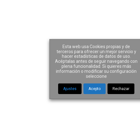
Archive
Esta web usa Cookies propias y de
terceros para ofrecer un mejor servicio y
hacer estadísticas de datos de uso.
Acéptalas antes de seguir navegando con
plena funcionalidad. Si quieres más
información o modificar su configuración
Home
|
Team Member
seleccione
Elena Alcobendas
Ajustes
Acepto
Rechazar
Gutiérrez
27 ENERO 2020