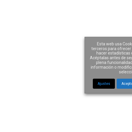
Esta web usa Cooki
terceros para ofrecer 
4 AGOSTO 2018
ARTÍCULOS RESPONSABILIDAD CIVIL
hacer estadísticas 
Acéptalas antes de se
plena funcionalidad
Share
información o modific
selecc
Pasos a seguir en caso de
Ajustes
Acept
sufrir un accidente de
tráfico
En caso de sufrir un
accidente de tráfico ¿qué