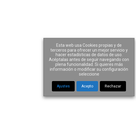
Áreas de Práctica
Equipo
Actualidad
Contacto
mación gratis
Esta web usa Cookies propias y de
terceros para ofrecer un mejor servicio y
hacer estadísticas de datos de uso.
y nos pondremos en contacto contigo
Acéptalas antes de seguir navegando con
plena funcionalidad. Si quieres más
información o modificar su configuración
seleccione
Ajustes
Acepto
Rechazar