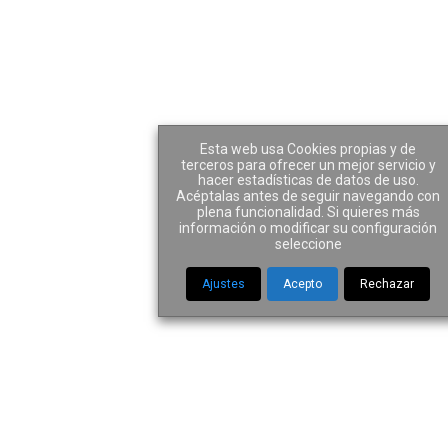
Author: Javier Alvarez
Esta web usa Cookies propias y de
terceros para ofrecer un mejor servicio y
hacer estadísticas de datos de uso.
Acéptalas antes de seguir navegando con
plena funcionalidad. Si quieres más
información o modificar su configuración
Home
|
Author Javier Alvarez
seleccione
Ajustes
Acepto
Rechazar
Cómo solicitar la
historia clínica
ARTÍCULOS NEGLIGENCIAS MÉDICAS
24 ABRIL 2022
La historia clínica es un documento esencial donde