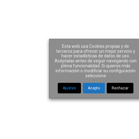
Author: Pabogados
Esta web usa Cookies propias y de
terceros para ofrecer un mejor servicio y
hacer estadísticas de datos de uso.
Acéptalas antes de seguir navegando con
plena funcionalidad. Si quieres más
información o modificar su configuración
Home
|
Author Pabogados
seleccione
Ajustes
Acepto
Rechazar
La falta de
colaboración con
la Administración