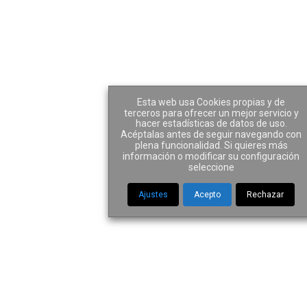
Author: Pabogados
Esta web usa Cookies propias y de
terceros para ofrecer un mejor servicio y
hacer estadísticas de datos de uso.
Acéptalas antes de seguir navegando con
plena funcionalidad. Si quieres más
información o modificar su configuración
Home
|
Author Pabogados
seleccione
Ajustes
Acepto
Rechazar
El
Consentimiento
Informado como