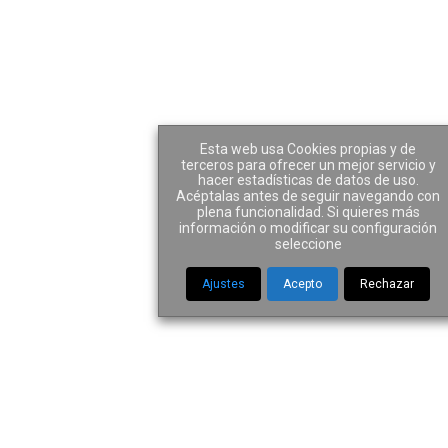
Artículos de interés
Esta web usa Cookies propias y de
terceros para ofrecer un mejor servicio y
hacer estadísticas de datos de uso.
Acéptalas antes de seguir navegando con
plena funcionalidad. Si quieres más
información o modificar su configuración
Home
|
Artículos de interés
seleccione
Ajustes
Acepto
Rechazar
La presunción de
afectación parcial a la
actividad de los vehículos